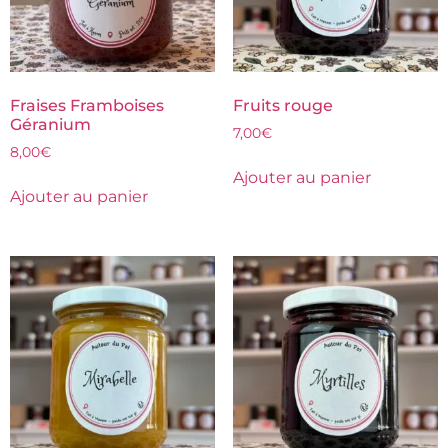
Fraises Framboises
Fruits rouge
Géranium
7,00
€
8,00
€
Ajouter au panier
Ajouter au panier