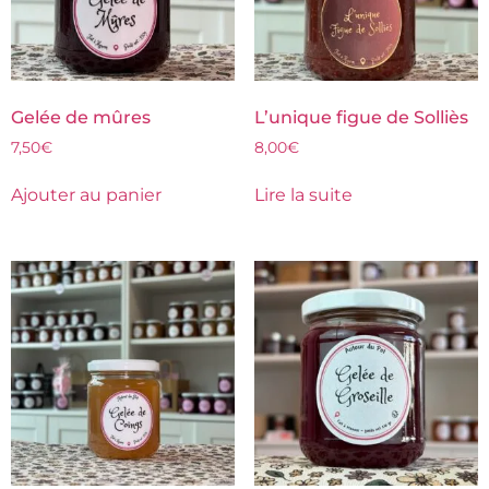
Gelée de mûres
L’unique figue de Solliès
7,50
€
8,00
€
Ajouter au panier
Lire la suite