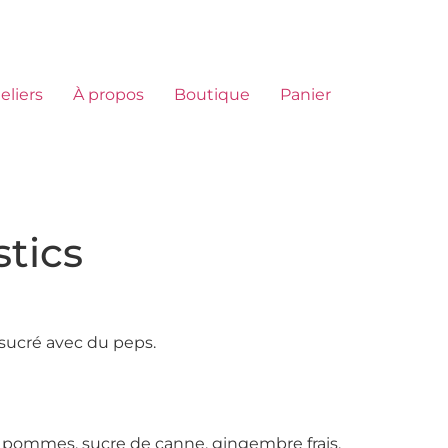
eliers
À propos
Boutique
Panier
stics
sucré avec du peps.
, pommes, sucre de canne, gingembre frais,