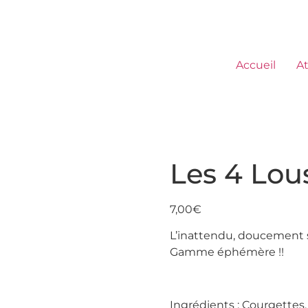
Accueil
At
Les 4 Lou
7,00
€
L’inattendu, doucement 
Gamme éphémère !!
Ingrédients : Courgettes